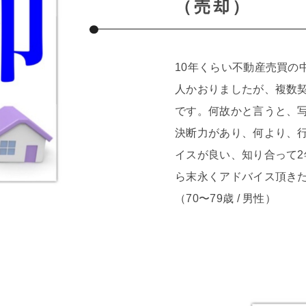
（売却）
10年くらい不動産売買の
人かおりましたが、複数
です。何故かと言うと、
決断力があり、何より、
イスが良い、知り合って
ら末永くアドバイス頂き
（70〜79歳 / 男性）